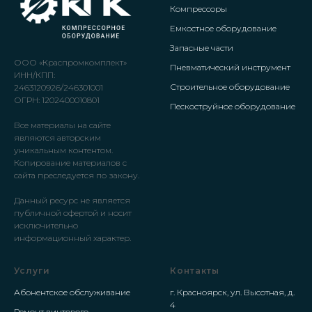
Компрессоры
Емкостное оборудование
Запасные части
ООО «Краспромкомплект»
Пневматический инструмент
ИНН/КПП:
Строительное оборудование
2463120926/246301001
ОГРН: 1202400010801
Пескоструйное оборудование
Все материалы на сайте
являются авторским
уникальным контентом.
Копирование материалов с
сайта преследуется по закону.
Данный ресурс не является
публичной офертой и носит
исключительно
информационный характер.
Услуги
Контакты
Абонентское обслуживание
г. Красноярск, ул. Высотная, д.
4
Ремонт винтового