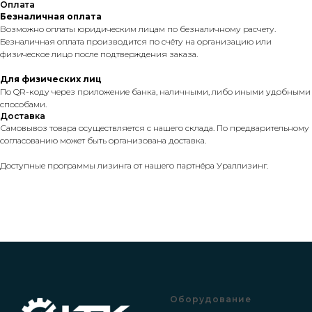
Оплата
Безналичная оплата
Возможно оплаты юридическим лицам по безналичному расчету.
Безналичная оплата производится по счёту на организацию или
физическое лицо после подтверждения заказа.
Для физических лиц
По QR-коду через приложение банка, наличными, либо иными удобными
способами.
Доставка
Самовывоз товара осуществляется с нашего склада. По предварительному
согласованию может быть организована доставка.
Доступные программы лизинга от нашего партнёра Ураллизинг.
Оборудование