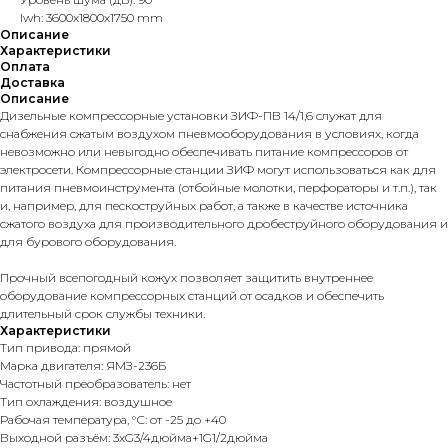
lwh: 3600x1800x1750 mm
Описание
Характеристики
Оплата
Доставка
Описание
Дизельные компрессорные установки ЗИФ-ПВ 14/1,6 служат для
снабжения сжатым воздухом пневмооборудования в условиях, когда
невозможно или невыгодно обеспечивать питание компрессоров от
электросети. Компрессорные станции ЗИФ могут использоваться как для
питания пневмоинструмента (отбойные молотки, перфораторы и т.п.), так
и, например, для пескоструйных работ, а также в качестве источника
сжатого воздуха для производительного дробеструйного оборудования и
для бурового оборудования.
Прочный всепогодный кожух позволяет защитить внутреннее
оборудование компрессорных станций от осадков и обеспечить
длительный срок службы техники.
Характеристики
Тип привода: прямой
Марка двигателя: ЯМЗ-236Б
Частотный преобразователь: нет
Тип охлаждения: воздушное
Рабочая температура, °С: от -25 до +40
Выходной разъём: 3хG3/4дюйма+1G1/2дюйма