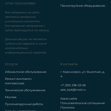
ОГРН: 1202400010801
Пескоструйное оборудование
Все материалы на сайте
являются авторским
уникальным контентом.
Копирование материалов с
сайта преследуется по закону.
Данный ресурс не является
публичной офертой и носит
исключительно
информационный характер.
Услуги
Контакты
Абонентское обслуживание
г. Красноярск, ул. Высотная, д.
4
Ремонт винтового
компрессора
+7 (391) 296-53-06
sale_kpk@mail.ru
Техническое обслуживание
Монтаж
Карта сайта
Пользовательское соглашение
Пусконаладочные работы
Политика
Аренда компрессора