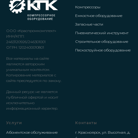
Компрессоры
Емкостное оборудование
Запасные части
ООО «Краспромкомплект»
Пневматический инструмент
ИНН/КПП:
Строительное оборудование
2463120926/246301001
ОГРН: 1202400010801
Пескоструйное оборудование
Все материалы на сайте
являются авторским
уникальным контентом.
Копирование материалов с
сайта преследуется по закону.
Данный ресурс не является
публичной офертой и носит
исключительно
информационный характер.
Услуги
Контакты
Абонентское обслуживание
г. Красноярск, ул. Высотная, д.
4