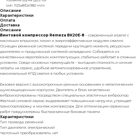
lwh: 1125x810x1180 mm
Описание
Характеристики
Оплата
Доставка
Описание
Винтовой компрессор Remeza ВК20Е-8
– современный агрегат с
масляным впрыском, тихим и энергоэффективным модулем сжатия.
Оснащен ременной системой передачи крутящего момента, ресурсным
двигателем и продуманной системой охлаждения. Собирается из
качественных европейских комплектующих, стабильно работает в сложных
условиях. Среди основных преимуществ – выгодная стоимость и низкие
затраты на сервис, удобное автоматизированное управление,
максимальный КПД сжатия в любых условиях.
Базовая версия с высокопрочным рамным основанием и металлическим
шумозащищенным корпусом. Двигатель и блок качественно
виброизолированы посредством специальных эластичных виброопор.
Жесткий силовой каркас выдерживает повышенные нагрузки, упрощает
транспортировку и монтаж компрессора. Для оптимизации сервисных
работ предусмотрены быстросъемные боковые панели.
Характеристики
Тип привода: ременной
Тип двигателя: электрический
Частотный преобразователь: нет