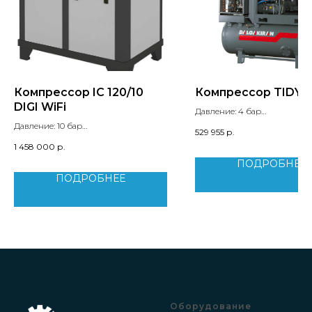
Компрессор IC 120/10
Компрессор TIDY5
DIGI WiFi
Давление: 4 бар
Производительность: 0.54 м
Давление: 10 бар
529 955
р.
Мощность двигателя: 4 кВт
Производительность: 14,07 м3/мин
1 458 000
р.
Уровень шума: 69 дБ
Мощность двигателя: 90 кВт
ПОДРОБНЕЕ
Уровень шума: 68 дБ
Вес: 1380 кг
ПОДРОБНЕЕ
Габариты: 2000x1350x1830 мм
Тип двигателя: IP 55
Оборудование