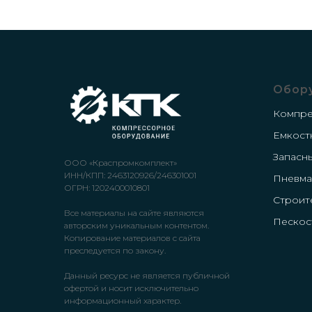
Обор
Компр
Емкост
Запасн
ООО «Краспромкомплект»
ИНН/КПП: 2463120926/246301001
Пневма
ОГРН: 1202400010801
Строит
Все материалы на сайте являются
Пескос
авторским уникальным контентом.
Копирование материалов с сайта
преследуется по закону.
Данный ресурс не является публичной
офертой и носит исключительно
информационный характер.