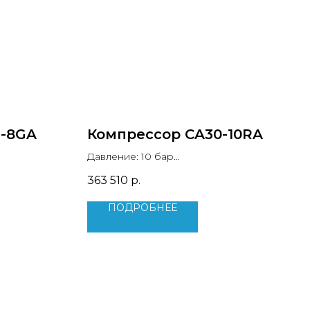
1-8GA
Компрессор CA30-10RA
Давление: 10 бар
 м3/мин
Производительность: 4.5 м3/мин
363 510
р.
кВт
Мощность двигателя: 30 кВт
Уровень шума: 78 дБ
ПОДРОБНЕЕ
Вес: 491 кг