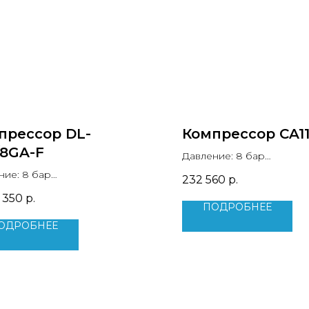
прессор DL-
Компрессор CA1
/8GA-F
Давление: 8 бар
Производительность: 1.7
ние: 8 бар
232 560
р.
Мощность двигателя: 11 
водительность: 36.8 м3/мин
 350
р.
Уровень шума: 78 дБ
сть двигателя: 200 кВт
ПОДРОБНЕЕ
Вес: 314 кг
800 кг
ОДРОБНЕЕ