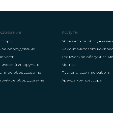
удование
Услуги
ессоры
Абонентское обслуживани
ное оборудование
Ремонт винтового компре
ые части
Техническое обслуживани
тический инструмент
Монтаж
ельное оборудование
Пусконаладочные работы
труйное оборудование
Аренда компрессора