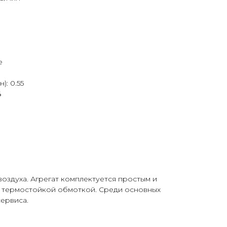
е
): 0.55
4
здуха. Агрегат комплектуется простым и
 термостойкой обмоткой. Среди основных
ервиса.