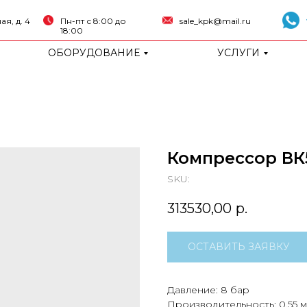
я, д. 4
Пн-пт с 8:00 до
sale_kpk@mail.ru
18:00
ОБОРУДОВАНИЕ
УСЛУГИ
Компрессор ВК
SKU:
313530,00
р.
ОСТАВИТЬ ЗАЯВКУ
Давление: 8 бар
Производительность: 0.55 