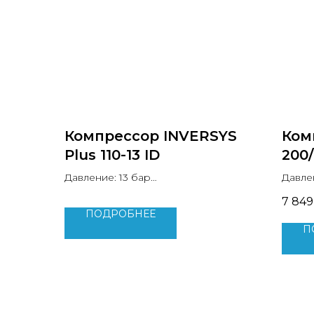
Компрессор INVERSYS
Ком
Plus 110-13 ID
200
Давление: 13 бар
Давле
Производительность: 15 м3/мин
Произ
7 849
Мощность двигателя: 110 кВт
Мощно
ПОДРОБНЕЕ
Уровень шума: 78 дБ
Вес: 4
П
Вес: 2380 кг