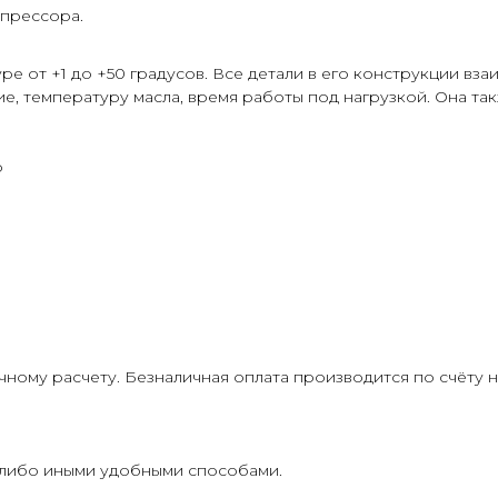
мпрессора.
е от +1 до +50 градусов. Все детали в его конструкции вз
ие, температуру масла, время работы под нагрузкой. Она 
р
ому расчету. Безналичная оплата производится по счёту 
 либо иными удобными способами.