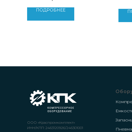
Мощность двигателя: 185 кВт
Произ
Вес: 3100 кг
Мощно
ПОДРОБНЕЕ
П
Габариты: 3600x2100х2280 мм
Урове
Тип двигателя: IP 23
Вес: 2
Обор
Компр
Емкост
Запасн
ООО «Краспромкомплект»
ИНН/КПП: 2463120926/246301001
Пневма