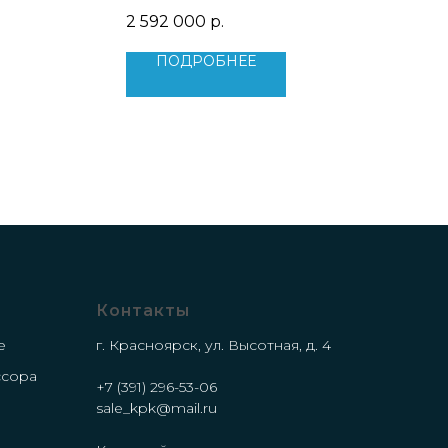
8 м3/мин
Производительность: 21,21м3/мин
2 592 000
р.
кВт
Мощность двигателя: 132 кВт
Уровень шума: 68 дБ
ПОДРОБНЕЕ
Вес: 2900 кг
Габариты: 2200x1550x1800 мм
Тип двигателя: IP 55
Контакты
е
г. Красноярск, ул. Высотная, д. 4
ссора
+7 (391) 296-53-06
е
sale_kpk@mail.ru