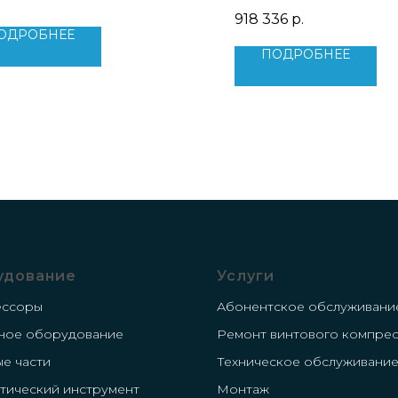
водительность: 21.7 м3/мин
Производительность: 0.3
918 336
р.
сть двигателя: 160 кВт
Мощность двигателя: 5.5 
ОДРОБНЕЕ
нь шума: 78 дБ
Уровень шума: 69 дБ
ПОДРОБНЕЕ
760 кг
Вес: 366 кг
удование
Услуги
ессоры
Абонентское обслуживани
ное оборудование
Ремонт винтового компре
ые части
Техническое обслуживани
тический инструмент
Монтаж