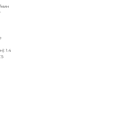
/мин
т
е
: 1.4
.5