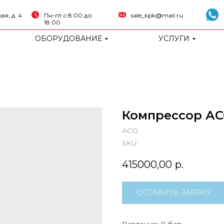
я, д. 4
Пн-пт с 8:00 до
sale_kpk@mail.ru
18:00
ОБОРУДОВАНИЕ
УСЛУГИ
Компрессор АСО
АСО
SKU:
415000,00
р.
ОСТАВИТЬ ЗАЯВКУ