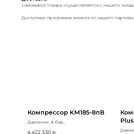
Самовывоз товара осуществляется с нашего склад
Доступные программы лизинга от нашего партнёра
Компрессор KM185-8пВ
Ком
Plus
Давление: 8 бар
Производительность: 31,2 м3/мин
Давле
4 422 330
р.