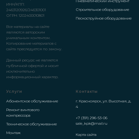
Пневматический инструмент
ИНН/КПП:
Строительное оборудование
2463120926/246301001
ОГРН: 1202400010801
Пескоструйное оборудование
Все материалы на сайте
являются авторским
уникальным контентом.
Копирование материалов с
сайта преследуется по закону.
Данный ресурс не является
публичной офертой и носит
исключительно
информационный характер.
Услуги
Контакты
Абонентское обслуживание
г. Красноярск, ул. Высотная, д.
4
Ремонт винтового
компрессора
+7 (391) 296-53-06
sale_kpk@mail.ru
Техническое обслуживание
Монтаж
Карта сайта