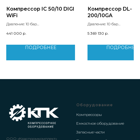
Компрессор IC 50/10 DIGI
Компрессор DL-
WiFi
200/10GA
Давление: 10 бар
Давление: 10 бар
Производительность: 5,69 м3/мин
Производительность: 31.9 м
441 000
р.
5 369 130
р.
Мощность двигателя: 37 кВт
Мощность двигателя: 200 кВ
Уровень шума: 65 дБ
Вес: 4800 кг
Вес: 386 кг
ПОДРОБНЕЕ
ПОДРОБНЕЕ
Габариты: 1300x900x1170 мм
Тип двигателя: IP 65
Оборудование
Компрессоры
Емкостное оборудование
Запасные части
ООО «Краспромкомплект»