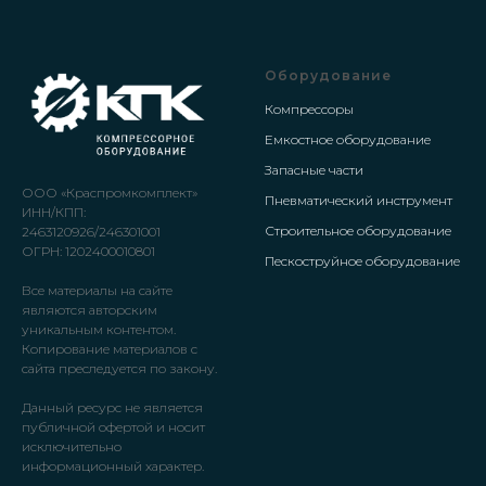
Оборудование
Компрессоры
Емкостное оборудование
Запасные части
ООО «Краспромкомплект»
Пневматический инструмент
ИНН/КПП:
Строительное оборудование
2463120926/246301001
ОГРН: 1202400010801
Пескоструйное оборудование
Все материалы на сайте
являются авторским
уникальным контентом.
Копирование материалов с
сайта преследуется по закону.
Данный ресурс не является
публичной офертой и носит
исключительно
информационный характер.