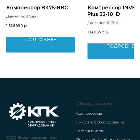
Компрессор BK75-8ВС
Компрессор INVER
Plus 22-10 ID
Давление: 8 бар
Производительность: 8.5 м3/мин
Давление: 10 бар
1 626 990
р.
Мощность двигателя: 55 кВт
Производительность: 3.8 м3
1 669 270
р.
Уровень шума: 76 дБ
Мощность двигателя: 22 кВт
Вес: 1290 кг
ПОДРОБНЕЕ
Уровень шума: 71 дБ
Вес: 500 кг
ПОДРОБНЕЕ
Оборудование
Компрессоры
Емкостное оборудование
Запасные части
ООО «Краспромкомплект»
Пневматический инструмент