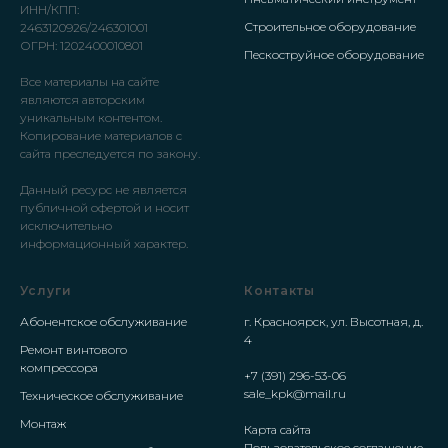
ИНН/КПП:
Строительное оборудование
2463120926/246301001
ОГРН: 1202400010801
Пескоструйное оборудование
Все материалы на сайте
являются авторским
уникальным контентом.
Копирование материалов с
сайта преследуется по закону.
Данный ресурс не является
публичной офертой и носит
исключительно
информационный характер.
Услуги
Контакты
Абонентское обслуживание
г. Красноярск, ул. Высотная, д.
4
Ремонт винтового
компрессора
+7 (391) 296-53-06
sale_kpk@mail.ru
Техническое обслуживание
Монтаж
Карта сайта
Пользовательское соглашение