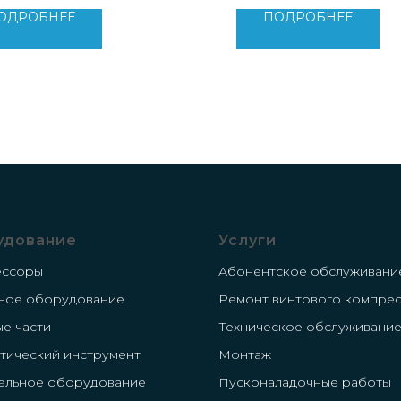
800 кг
Вес: 4800 кг
ОДРОБНЕЕ
ПОДРОБНЕЕ
удование
Услуги
ессоры
Абонентское обслуживани
ное оборудование
Ремонт винтового компре
ые части
Техническое обслуживани
тический инструмент
Монтаж
ельное оборудование
Пусконаладочные работы