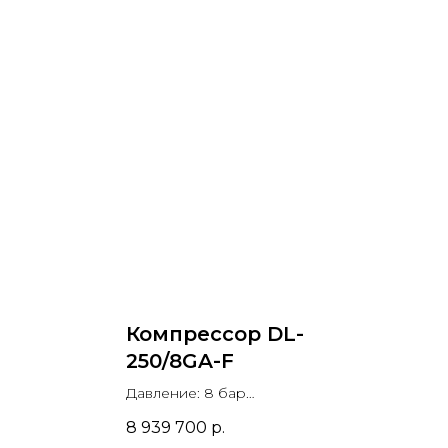
Компрессор DL-
250/8GA-F
Давление: 8 бар
9 м3/мин
Производительность: 45 м3/мин
8 939 700
р.
0 кВт
Мощность двигателя: 250 кВт