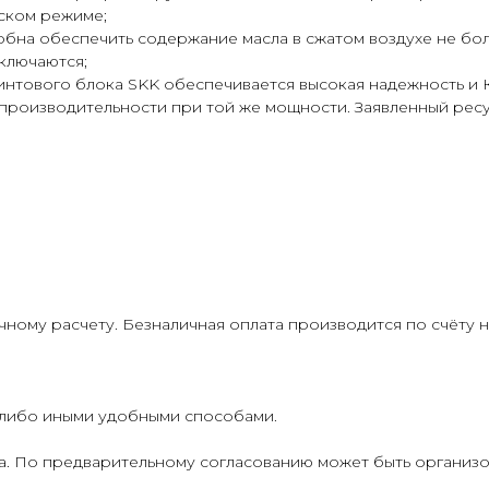
ском режиме;
бна обеспечить содержание масла в сжатом воздухе не боле
ключаются;
винтового блока SKK обеспечивается высокая надежность 
производительности при той же мощности. Заявленный ресу
ому расчету. Безналичная оплата производится по счёту 
 либо иными удобными способами.
а. По предварительному согласованию может быть организо