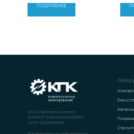
Вес: 3200 кг
Вес: 4
ПОДРОБНЕЕ
П
Обор
Компр
Емкост
Запасн
ООО «Краспромкомплект»
ИНН/КПП: 2463120926/246301001
Пневма
ОГРН: 1202400010801
Строит
Все материалы на сайте являются