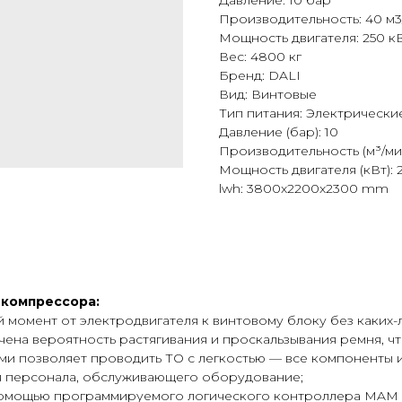
Давление: 10 бар
Производительность: 40 м3
Мощность двигателя: 250 к
Вес: 4800 кг
Бренд: DALI
Вид: Винтовые
Тип питания: Электрически
Давление (бар): 10
Производительность (м³/мин
Мощность двигателя (кВт): 
lwh: 3800x2200x2300 mm
 компрессора:
 момент от электродвигателя к винтовому блоку без каких-
на вероятность растягивания и проскальзывания ремня, чт
и позволяет проводить ТО с легкостью — все компоненты 
мя персонала, обслуживающего оборудование;
помощью программируемого логического контроллера MAM 