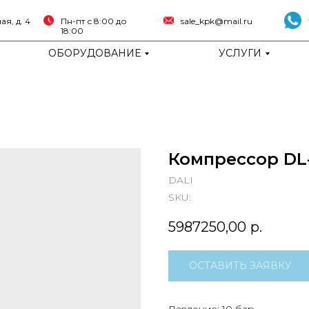
я, д. 4
Пн-пт с 8:00 до
sale_kpk@mail.ru
18:00
ОБОРУДОВАНИЕ
УСЛУГИ
Компрессор DL
DALI
SKU:
5987250,00
р.
ОСТАВИТЬ ЗАЯВКУ