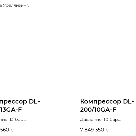
 Ураллизинг.
прессор DL-
Компрессор DL-
/13GA-F
200/10GA-F
ние: 13 бар
Давление: 10 бар
водительность: 28.9 м3/мин
Производительность: 31.
 560
р.
7 849 350
р.
сть двигателя: 200 кВт
Мощность двигателя: 20