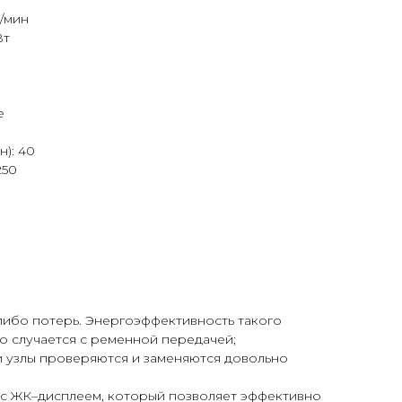
/мин
Вт
е
): 40
250
либо потерь. Энергоэффективность такого
о случается с ременной передачей;
и узлы проверяются и заменяются довольно
c ЖК–дисплеем, который позволяет эффективно