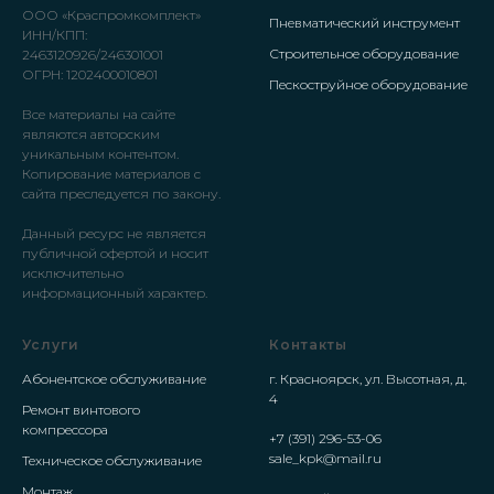
ООО «Краспромкомплект»
Пневматический инструмент
ИНН/КПП:
Строительное оборудование
2463120926/246301001
ОГРН: 1202400010801
Пескоструйное оборудование
Все материалы на сайте
являются авторским
уникальным контентом.
Копирование материалов с
сайта преследуется по закону.
Данный ресурс не является
публичной офертой и носит
исключительно
информационный характер.
Услуги
Контакты
Абонентское обслуживание
г. Красноярск, ул. Высотная, д.
4
Ремонт винтового
компрессора
+7 (391) 296-53-06
sale_kpk@mail.ru
Техническое обслуживание
Монтаж