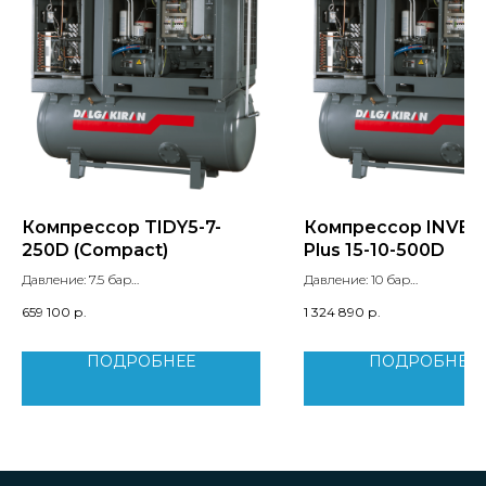
Компрессор TIDY5-7-
Компрессор INVER
250D (Compact)
Plus 15-10-500D
Давление: 7.5 бар
Давление: 10 бар
Производительность: 0.56 м3/мин
Производительность: 0.97 м
659 100
р.
1 324 890
р.
Мощность двигателя: 4 кВт
Мощность двигателя: 5.5 кВт
Уровень шума: 69 дБ
Уровень шума: 71 дБ
Вес: 550 кг
ПОДРОБНЕЕ
ПОДРОБНЕЕ