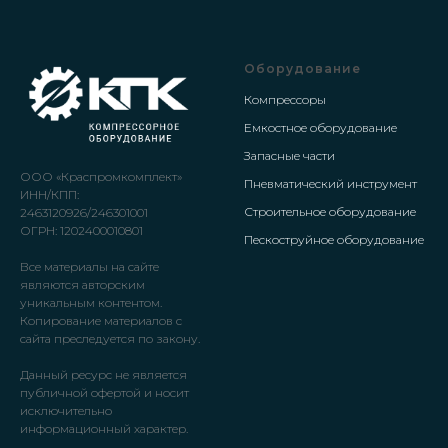
Оборудование
Компрессоры
Емкостное оборудование
Запасные части
ООО «Краспромкомплект»
Пневматический инструмент
ИНН/КПП:
Строительное оборудование
2463120926/246301001
ОГРН: 1202400010801
Пескоструйное оборудование
Все материалы на сайте
являются авторским
уникальным контентом.
Копирование материалов с
сайта преследуется по закону.
Данный ресурс не является
публичной офертой и носит
исключительно
информационный характер.