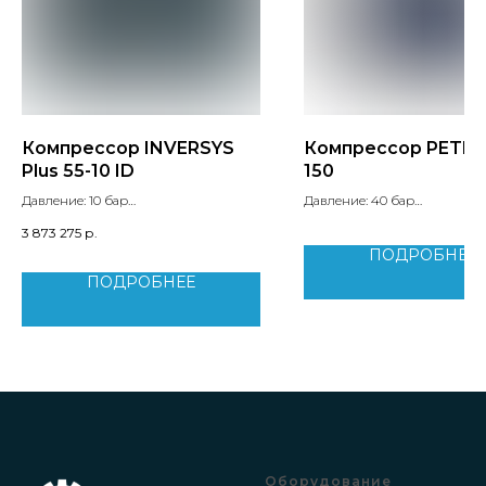
Компрессор INVERSYS
Компрессор PETM
Plus 55-10 ID
150
Давление: 10 бар
Давление: 40 бар
Производительность: 8.2 м3/мин
Производительность: 11.6 м
3 873 275
р.
Мощность двигателя: 55 кВт
Мощность двигателя: 110 кВт
ПОДРОБНЕЕ
Уровень шума: 75 дБ
Вес: 7500 кг
Вес: 1290 кг
ПОДРОБНЕЕ
Оборудование