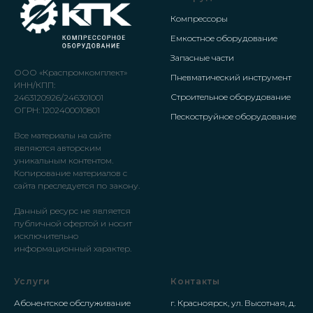
Компрессоры
Емкостное оборудование
Запасные части
ООО «Краспромкомплект»
Пневматический инструмент
ИНН/КПП:
Строительное оборудование
2463120926/246301001
ОГРН: 1202400010801
Пескоструйное оборудование
Все материалы на сайте
являются авторским
уникальным контентом.
Копирование материалов с
сайта преследуется по закону.
Данный ресурс не является
публичной офертой и носит
исключительно
информационный характер.
Услуги
Контакты
Абонентское обслуживание
г. Красноярск, ул. Высотная, д.