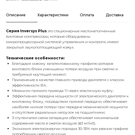
Описание
Характеристики
Оплата
Доставка
Серия Inversys Plus
это стационарные маслонаполненные
винтовые компрессоры, которые оборудованы
микропроцессорной системой управления и контроля, имеют
закрытый звукопоглощающий кожух.
Технические особенности:
Благодаря новому запатентованному профилю роторов
винтового блока уменьшены потери воздуха при сжатии и
требуемый крутящий момент;
Применение в качестве главного привода двигателя с классом
эффективности IE4;
Механизм прямого привода 1:1 через эластичную муфту;
Эффективная передача мощности от электрического двигателя к
винтовому блоку, посредством прямой передачи, обеспечивает
наиболее низкие потери при передаче механической мощности
и отсутствие радиальных нагрузок на подшипники;
3-ступенчатая схема сепарации обеспечивает минимальное
содержание масла в сжатом воздухе (≤3 мг/м3);
Экономия электроэнергии порядка 30-35% при рваном графике
потребления сжатого воздуха;