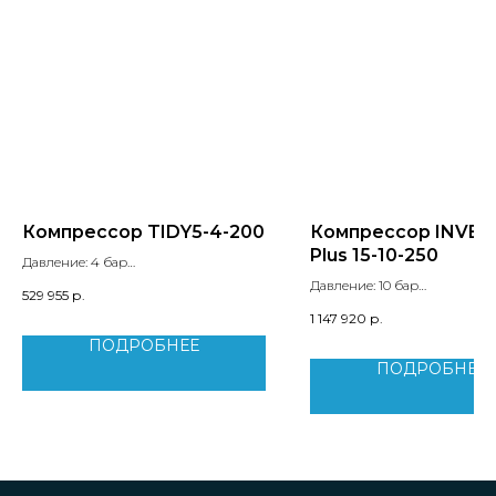
Компрессор TIDY5-4-200
Компрессор INVER
Plus 15-10-250
Давление: 4 бар
Производительность: 0.54 м3/мин
Давление: 10 бар
529 955
р.
Мощность двигателя: 4 кВт
Производительность: 0.97 м
1 147 920
р.
Уровень шума: 69 дБ
Мощность двигателя: 5.5 кВт
ПОДРОБНЕЕ
Уровень шума: 71 дБ
Вес: 467 кг
ПОДРОБНЕЕ