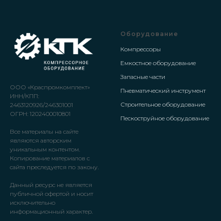
Оборудование
Компрессоры
Емкостное оборудование
Запасные части
ООО «Краспромкомплект»
Пневматический инструмент
ИНН/КПП:
Строительное оборудование
2463120926/246301001
ОГРН: 1202400010801
Пескоструйное оборудование
Все материалы на сайте
являются авторским
уникальным контентом.
Копирование материалов с
сайта преследуется по закону.
Данный ресурс не является
публичной офертой и носит
исключительно
информационный характер.