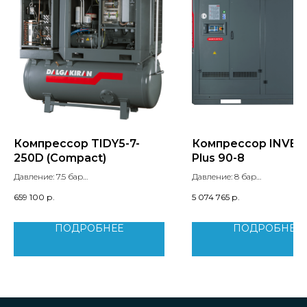
Компрессор TIDY5-7-
Компрессор INVER
250D (Compact)
Plus 90-8
Давление: 7.5 бар
Давление: 8 бар
Производительность: 0.56 м3/мин
Мощность двигателя: 90 кВт
659 100
р.
5 074 765
р.
Мощность двигателя: 4 кВт
Уровень шума: 78 дБ
Уровень шума: 69 дБ
Вес: 2020 кг
ПОДРОБНЕЕ
ПОДРОБНЕЕ