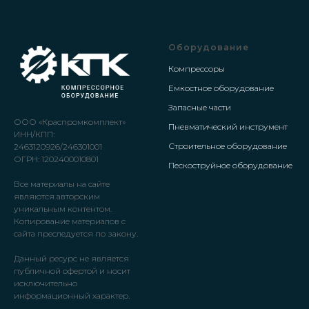
Оборудование
Компрессоры
Емкостное оборудование
Запасные части
ООО «Краспромкомплект»
Пневматический инструмент
ИНН/КПП:
Строительное оборудование
2463120926/246301001
ОГРН: 1202400010801
Пескоструйное оборудование
Все материалы на сайте
являются авторским
уникальным контентом.
Копирование материалов с
сайта преследуется по закону.
Данный ресурс не является
публичной офертой и носит
исключительно
информационный характер.