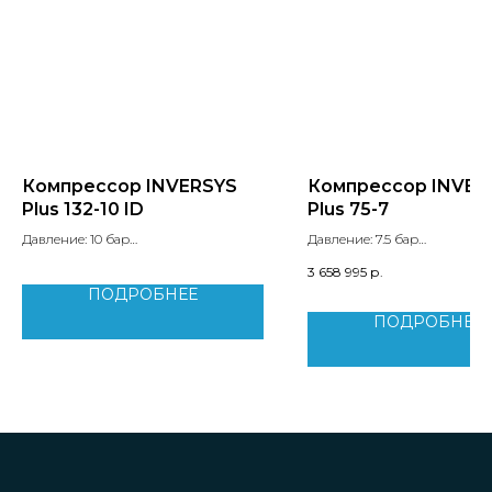
Компрессор INVERSYS
Компрессор INVER
Plus 132-10 ID
Plus 75-7
Давление: 10 бар
Давление: 7.5 бар
Производительность: 20.3 м3/мин
Производительность: 12.9 м
3 658 995
р.
Мощность двигателя: 132 кВт
Мощность двигателя: 75 кВт
ПОДРОБНЕЕ
Уровень шума: 78 дБ
Уровень шума: 77 дБ
Вес: 2555 кг
Вес: 1390 к
ПОДРОБНЕЕ