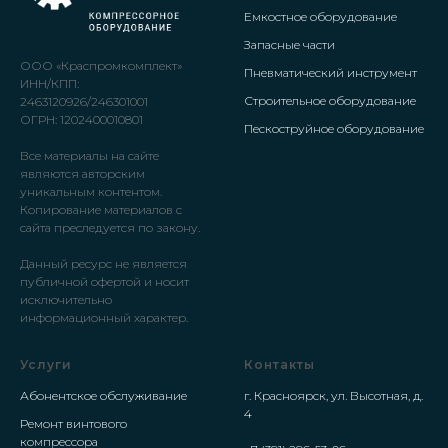
Емкостное оборудование
Запасные части
ООО «Краспромкомплект»
Пневматический инструмент
ИНН/КПП:
Строительное оборудование
2463120926/246301001
ОГРН: 1202400010801
Пескоструйное оборудование
Все материалы на сайте
являются авторским
уникальным контентом.
Копирование материалов с
сайта преследуется по закону.
Данный ресурс не является
публичной офертой и носит
исключительно
информационный характер.
Услуги
Контакты
Абонентское обслуживание
г. Красноярск, ул. Высотная, д.
4
Ремонт винтового
компрессора