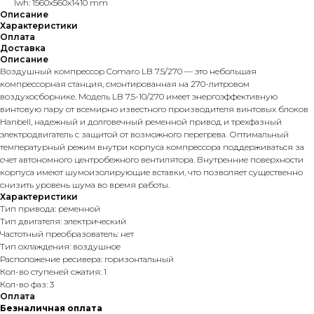
lwh: 1560x560x1410 mm
Описание
Характеристики
Оплата
Доставка
Описание
Воздушный компрессор Comaro LB 7.5/270 — это небольшая
компрессорная станция, смонтированная на 270-литровом
воздухосборнике. Модель LB 7.5-10/270 имеет энергоэффективную
винтовую пару от всемирно известного производителя винтовых блоков
Hanbell, надежный и долговечный ременной привод и трехфазный
электродвигатель с защитой от возможного перегрева. Оптимальный
температурный режим внутри корпуса компрессора поддерживаться за
счет автономного центробежного вентилятора. Внутренние поверхности
корпуса имеют шумоизолирующие вставки, что позволяет существенно
снизить уровень шума во время работы.
Характеристики
Тип привода: ременной
Тип двигателя: электрический
Частотный преобразователь: нет
Тип охлаждения: воздушное
Расположение ресивера: горизонтальный
Кол-во ступеней сжатия: 1
Кол-во фаз: 3
Оплата
Безналичная оплата