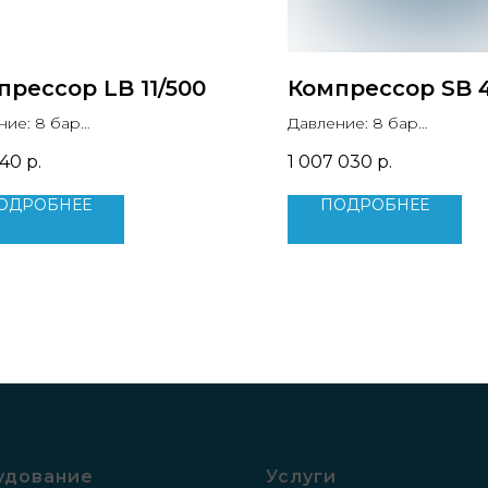
прессор LB 11/500
Компрессор SB 
ние: 8 бар
Давление: 8 бар
водительность: 1.61 м3/мин
Производительность: 7.3
840
р.
1 007 030
р.
сть двигателя: 11 кВт
Мощность двигателя: 45 
70 кг
Вес: 1015 кг
ОДРОБНЕЕ
ПОДРОБНЕЕ
удование
Услуги