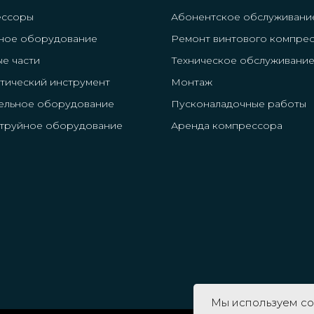
ессоры
Абонентское обслуживани
ное оборудование
Ремонт винтового компре
ые части
Техническое обслуживани
тический инструмент
Монтаж
ельное оборудование
Пусконаладочные работы
труйное оборудование
Аренда компрессора
Мы используем co