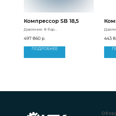
Компрессор SB 18,5
Ком
Давление: 8 бар
Давле
Производительность: 3 м3/мин
Произ
497 860
р.
443 
Мощность двигателя: 18.5 кВт
Мощно
Вес: 450 кг
Вес: 3
ПОДРОБНЕЕ
П
Обор