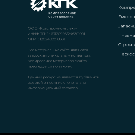
Компр
Емкост
Запасн
ООО «Краспромкомплект»
ИНН/КПП: 2463120926/246301001
Пневма
ОГРН: 1202400010801
Строит
Все материалы на сайте являются
Пескос
авторским уникальным контентом.
Копирование материалов с сайта
преследуется по закону.
Данный ресурс не является публичной
офертой и носит исключительно
информационный характер.