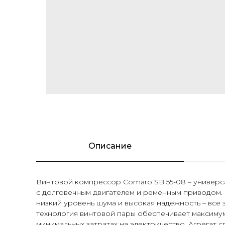
Описание
Винтовой компрессор Comaro SB 55-08
– универс
с долговечным двигателем и ременным приводом. 
низкий уровень шума и высокая надежность – вс
технология винтовой пары обеспечивает максиму
минимальных затратах на электричество. Агрегат 