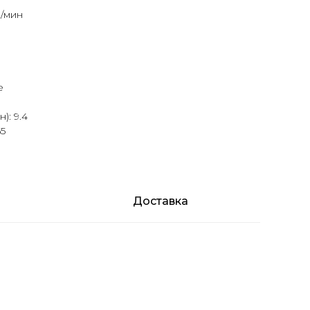
3/мин
е
): 9.4
55
Доставка