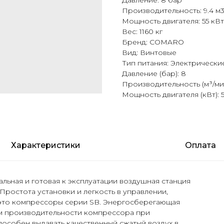
Давление: 8 бар
Производительность: 9.4 м
Мощность двигателя: 55 кВт
Вес: 1160 кг
Бренд: COMARO
Вид: Винтовые
Тип питания: Электрически
Давление (бар): 8
Производительность (м³/мин
Мощность двигателя (кВт): 
Характеристики
Оплата
альная и готовая к эксплуатации воздушная станция
Простота установки и легкость в управлении,
е это компрессоры серии SB. Энергосберегающая
м производительности компрессора при
способен выдавать качественный сжатый воздух в